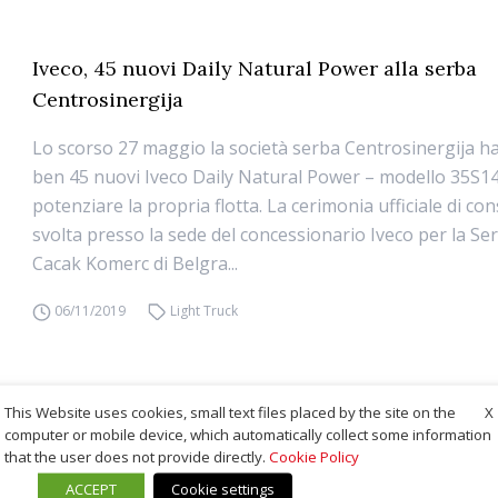
Iveco, 45 nuovi Daily Natural Power alla serba
Centrosinergija
Lo scorso 27 maggio la società serba Centrosinergija ha
ben 45 nuovi Iveco Daily Natural Power – modello 35S1
potenziare la propria flotta. La cerimonia ufficiale di co
svolta presso la sede del concessionario Iveco per la Se
Cacak Komerc di Belgra...
06/11/2019
Light Truck
X
This Website uses cookies, small text files placed by the site on the
computer or mobile device, which automatically collect some information
that the user does not provide directly.
Cookie Policy
ACCEPT
Cookie settings