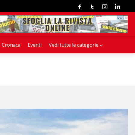
Facebook
Twitter
Instagram
Linkedin
Cronaca
Eventi
Vedi tutte le categorie