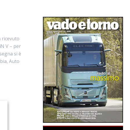
 ricevuto
4N V – per
nsegna si è
rbia, Auto