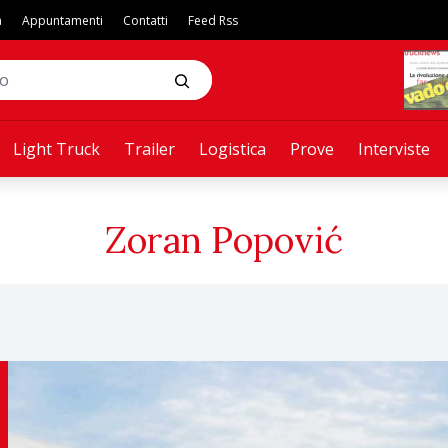
a
Appuntamenti
Contatti
Feed Rss
Light Truck
Trailer
Logistica
Prove
Interviste
Zoran Popović