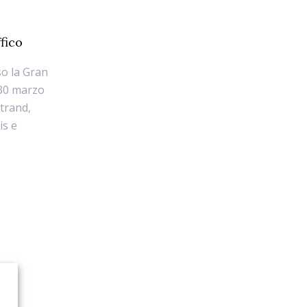
ffico
so la Gran
 30 marzo
trand,
is e