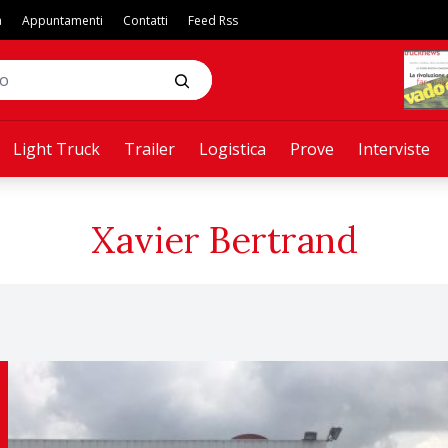
a
Appuntamenti
Contatti
Feed Rss
Light Truck
Trailer
Logistica
Prove
Interviste
Xavier Bertrand