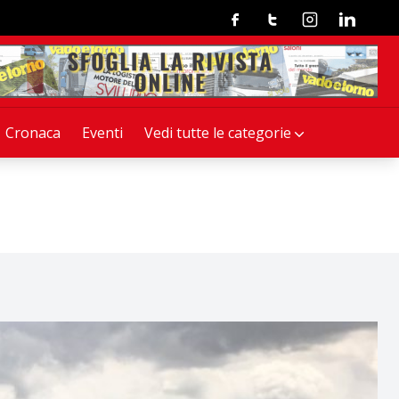
Facebook
Twitter
Instagram
Linkedin
Cronaca
Eventi
Vedi tutte le categorie