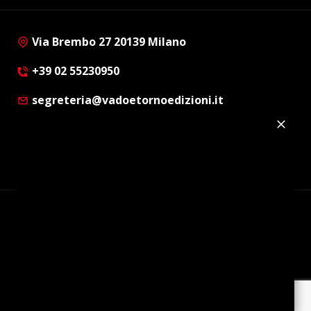
Via Brembo 27 20139 Milano
+39 02 55230950
segreteria@vadoetornoedizioni.it
Privacy Policy
Cookie Policy
Customer Privacy Policy
Facebook
Twitter
Instagram
Linkedin
© Copyright 2012 - 2026 | Vado e Torno Edizioni |
Tutti i diritti riservati | P.I. : 08514160152