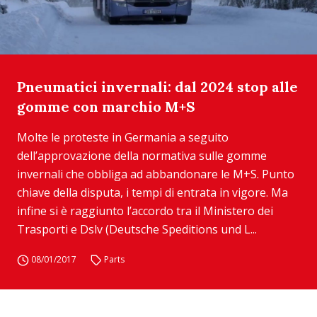
Pneumatici invernali: dal 2024 stop alle
gomme con marchio M+S
Molte le proteste in Germania a seguito
dell’approvazione della normativa sulle gomme
invernali che obbliga ad abbandonare le M+S. Punto
chiave della disputa, i tempi di entrata in vigore. Ma
infine si è raggiunto l’accordo tra il Ministero dei
Trasporti e Dslv (Deutsche Speditions und L...
08/01/2017
Parts