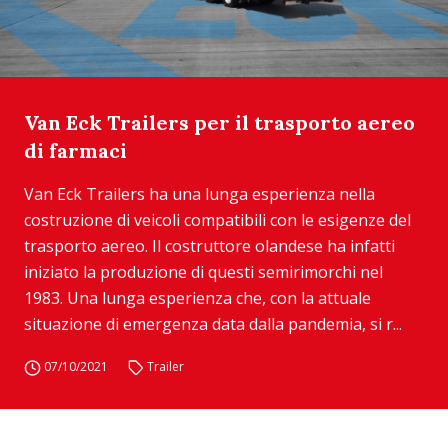
Van Eck Trailers per il trasporto aereo
di farmaci
Van Eck Trailers ha una lunga esperienza nella
costruzione di veicoli compatibili con le esigenze del
trasporto aereo. Il costruttore olandese ha infatti
iniziato la produzione di questi semirimorchi nel
1983. Una lunga esperienza che, con la attuale
situazione di emergenza data dalla pandemia, si r...
07/10/2021
Trailer