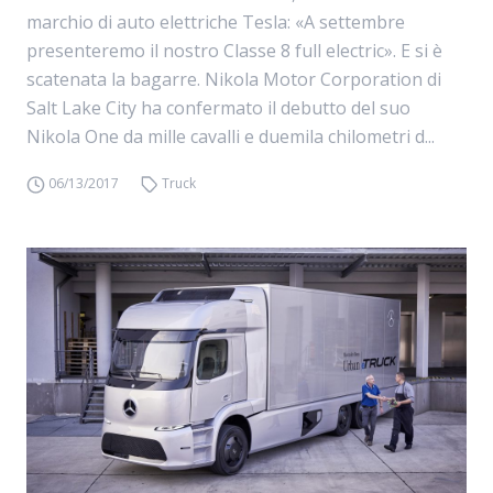
marchio di auto elettriche Tesla: «A settembre
presenteremo il nostro Classe 8 full electric». E si è
scatenata la bagarre. Nikola Motor Corporation di
Salt Lake City ha confermato il debutto del suo
Nikola One da mille cavalli e duemila chilometri d...
06/13/2017
Truck