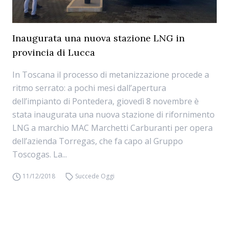
Inaugurata una nuova stazione LNG in
provincia di Lucca
In Toscana il processo di metanizzazione procede a
ritmo serrato: a pochi mesi dall’apertura
dell’impianto di Pontedera, giovedì 8 novembre è
stata inaugurata una nuova stazione di rifornimento
LNG a marchio MAC Marchetti Carburanti per opera
dell’azienda Torregas, che fa capo al Gruppo
Toscogas. La...
11/12/2018
Succede Oggi