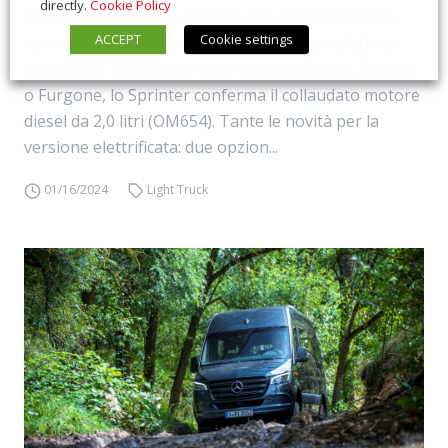
directly.
Cookie Policy
Si tratta delle nuove versioni, con motorizzazione
ACCEPT
Cookie settings
termica e powertrain elettrificato, del van elettrico
della Stella. Disponibile nelle versioni Telaio, Tourer
o Furgone, lo Sprinter conferma il collaudato motore
diesel da 2,0 litri (OM654). Tante le novità per la
versione elettrificata: due opzion...
01/16/2024
Light Truck