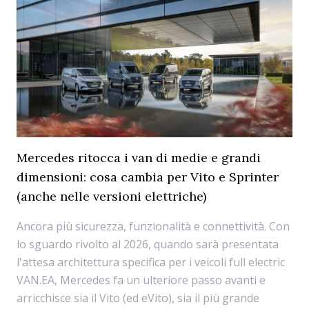
Mercedes ritocca i van di medie e grandi
dimensioni: cosa cambia per Vito e Sprinter
(anche nelle versioni elettriche)
Ancora più sicurezza, funzionalità e connettività. Con
lo sguardo rivolto al 2026, quando sarà presentata
l'attesa architettura specifica per i veicoli full electric
VAN.EA, Mercedes fa un ulteriore passo avanti e
arricchisce sia il Vito (ed eVito), sia il più grande