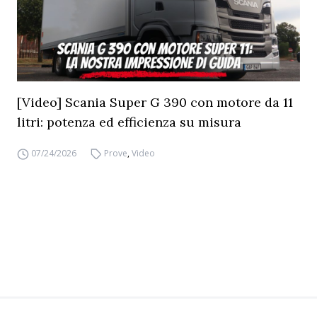
[Video] Scania Super G 390 con motore da 11
litri: potenza ed efficienza su misura
07/24/2026
Prove
,
Video