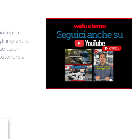
olteplici
li impianti di
 soluzioni
posteriore a