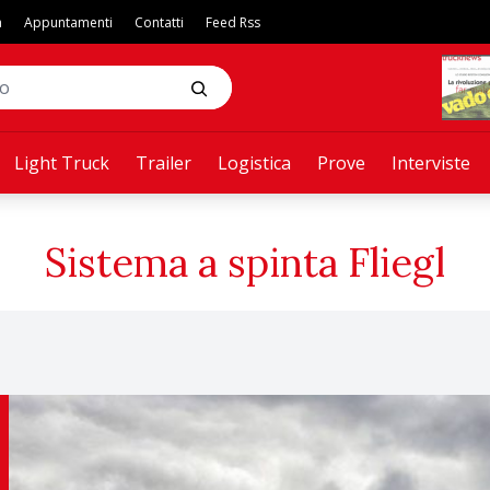
a
Appuntamenti
Contatti
Feed Rss
Light Truck
Trailer
Logistica
Prove
Interviste
Sistema a spinta Fliegl