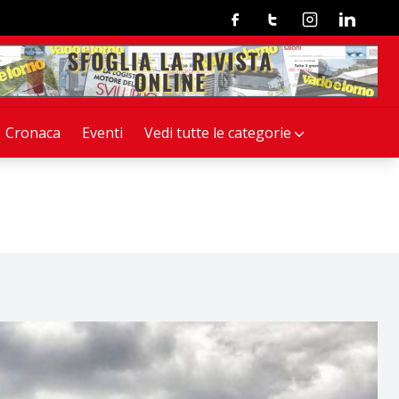
Facebook
Twitter
Instagram
Linkedin
Cronaca
Eventi
Vedi tutte le categorie