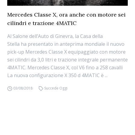
Mercedes Classe X, ora anche con motore sei
cilindri e trazione 4MATIC
Al Salone dell’Auto di Ginevra, la Casa della
Stella ha presentato in anteprima mondiale il nuovo
pick-up Mercedes Classe X equipaggiato con motore
sei cilindri da 3,0 litri e trazione integrale permanente
4MATIC. Mercedes Classe X, col V6 fino a 258 cavalli
La nuova configurazione X 350 d 4MATIC è ...
03/08/2018
Succede Oggi