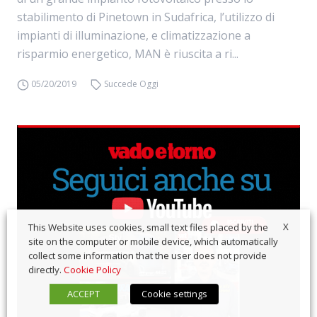
stabilimento di Pinetown in Sudafrica, l’utilizzo di
impianti di illuminazione, e climatizzazione a
risparmio energetico, MAN è riuscita a ri...
05/20/2019
Succede Oggi
X
This Website uses cookies, small text files placed by the
site on the computer or mobile device, which automatically
collect some information that the user does not provide
directly.
Cookie Policy
ACCEPT
Cookie settings