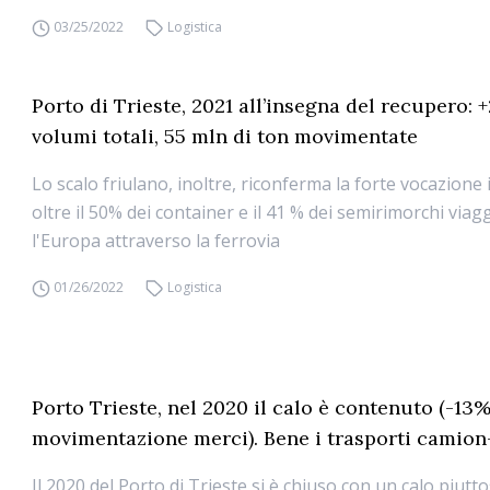
03/25/2022
Logistica
Porto di Trieste, 2021 all’insegna del recupero: 
volumi totali, 55 mln di ton movimentate
Lo scalo friulano, inoltre, riconferma la forte vocazione
oltre il 50% dei container e il 41 % dei semirimorchi via
l'Europa attraverso la ferrovia
01/26/2022
Logistica
Porto Trieste, nel 2020 il calo è contenuto (-13%
movimentazione merci). Bene i trasporti camion
Il 2020 del Porto di Trieste si è chiuso con un calo piutt