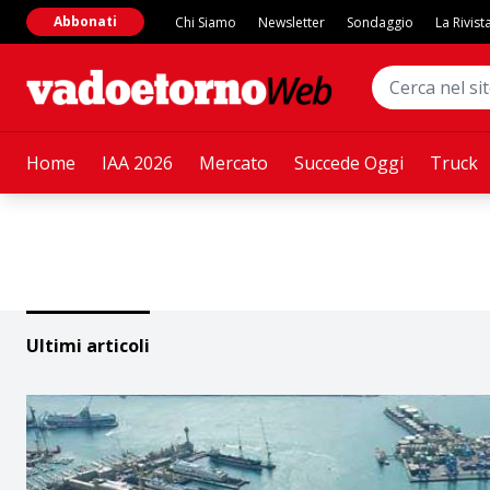
Abbonati
Chi Siamo
Newsletter
Sondaggio
La Rivist
Home
IAA 2026
Mercato
Succede Oggi
Truck
Ultimi articoli