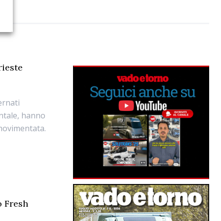
rieste
ernati
entale, hanno
 movimentata.
o Fresh