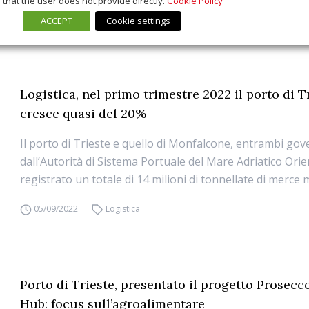
that the user does not provide directly.
Cookie Policy
ACCEPT
Cookie settings
Logistica, nel primo trimestre 2022 il porto di T
cresce quasi del 20%
Il porto di Trieste e quello di Monfalcone, entrambi gov
dall’Autorità di Sistema Portuale del Mare Adriatico Ori
registrato un totale di 14 milioni di tonnellate di merce
05/09/2022
Logistica
Porto di Trieste, presentato il progetto Prosecc
Hub: focus sull’agroalimentare