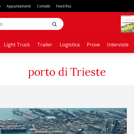
a
Appuntamenti
Contatti
Feed Rss
Light Truck
Trailer
Logistica
Prove
Interviste
porto di Trieste