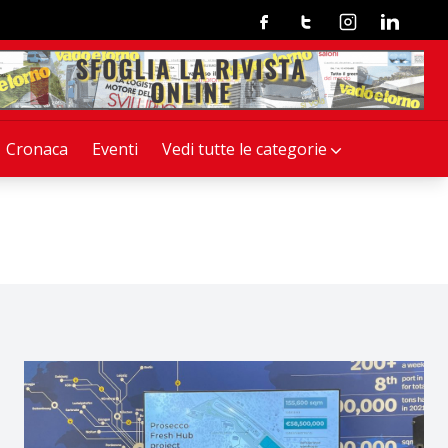
Facebook
Twitter
Instagram
Linkedin
Cronaca
Eventi
Vedi tutte le categorie