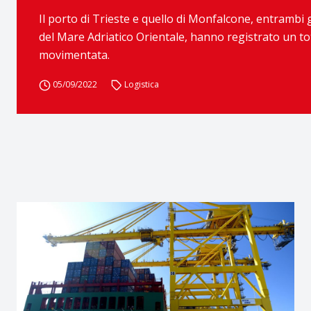
Il porto di Trieste e quello di Monfalcone, entrambi 
del Mare Adriatico Orientale, hanno registrato un tot
movimentata.
05/09/2022
Logistica