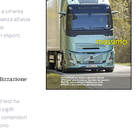
e a un’area
nanza all’asse
la
n import,
alizzazione
l test ha
sigilli
i contenitori
tono