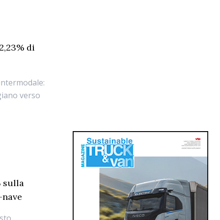
+2,23% di
 intermodale:
ggiano verso
 sulla
-nave
osto