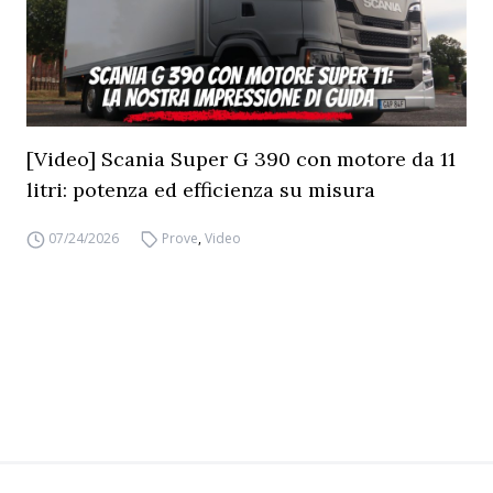
[Video] Scania Super G 390 con motore da 11
litri: potenza ed efficienza su misura
07/24/2026
Prove
,
Video