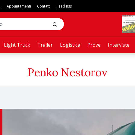
a
Appuntamenti
Contatti
Feed Rss
Light Truck
Trailer
Logistica
Prove
Interviste
Penko Nestorov