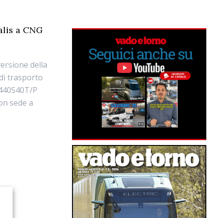
ralis a CNG
ersione della
 di trasporto
AS440S40T/P
on sede a