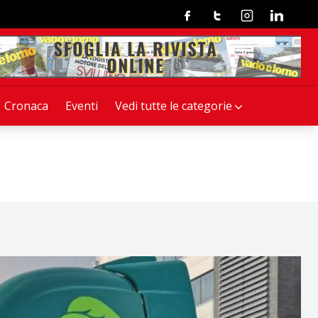
Facebook
Twitter
Instagram
Linkedin
Cronaca
Eventi
Vedi tutte le categorie