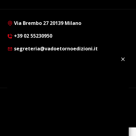
Via Brembo 27 20139 Milano
+39 02 55230950
segreteria@vadoetornoedizioni.it
Privacy Policy
Cookie Policy
Customer Privacy Policy
Facebook
Twitter
Instagram
Linkedin
© Copyright 2012 - 2026 | Vado e Torno Edizioni |
Tutti i diritti riservati | P.I. : 08514160152