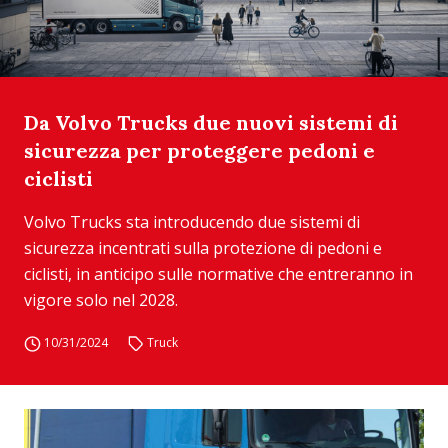
Da Volvo Trucks due nuovi sistemi di
sicurezza per proteggere pedoni e
ciclisti
Volvo Trucks sta introducendo due sistemi di
sicurezza incentrati sulla protezione di pedoni e
ciclisti, in anticipo sulle normative che entreranno in
vigore solo nel 2028.
10/31/2024
Truck