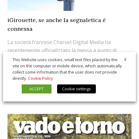
iGirouette, se anche la segnaletica è
connessa
La società francese Charvet Digital Media ha
recentemente ufficializzato la messa a punto di
un’inedita gamma di segnali stradali digitali con
X
This Website uses cookies, small text files placed by the
visualizzazione personalizzabile in tempo reale. Le
site on the computer or mobile device, which automatically
collect some information that the user does not provide
prime applicazioni pratiche riguardano pedoni e
directly.
Cookie Policy
ciclisti, ma non si esclude una prossima introduzio...
ACCEPT
Cookie settings
01/24/2017
Succede Oggi