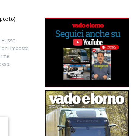
porto)
e Russo
azioni imposte
larme
osso.