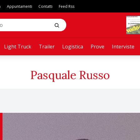
a
Appuntamenti
Contatti
Feed Rss
Light Truck
Trailer
Logistica
Prove
Interviste
Pasquale Russo