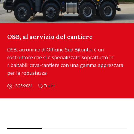
OSB, al servizio del cantiere
OSB, acronimo di Officine Sud Bitonto, è un
costruttore che si è specializzato soprattutto in
ribaltabili cava-cantiere con una gamma apprezzata
per la robustezza.
12/25/2021
Trailer