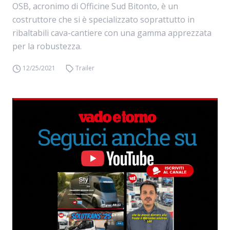
OSB, acronimo di Officine Sud Bitonto, è un
costruttore che si è specializzato soprattutto in
ribaltabili cava-cantiere con una gamma apprezzata
per la robustezza.
12/25/2021
Trailer