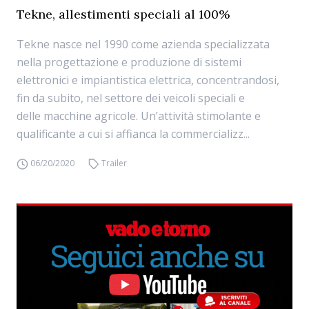
Tekne, allestimenti speciali al 100%
Tekne nasce nel 1990 come azienda specializzata
nella progettazione e produzione di sistemi
elettronici e impiantistica elettrica, concentrandosi,
fin da subito, nel settore dei veicoli speciali e
delle macchine agricole. Un’attività stimolante e
qualificante a cui si affianca la commercializz...
06/20/2020
Trailer