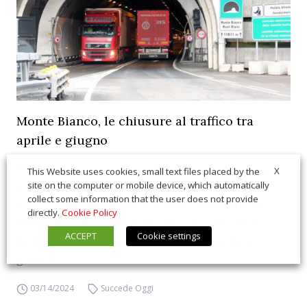
Monte Bianco, le chiusure al traffico tra
aprile e giugno
È stato comunicato il calendario delle nuove chiusure
X
This Website uses cookies, small text files placed by the
site on the computer or mobile device, which automatically
al traffico per il traforo del Monte Bianco. Le
collect some information that the user does not provide
interruzioni alla circolazione sono necessarie per
directly.
Cookie Policy
effettuare i lavori dell’ultima fase di risanamento
ACCEPT
Cookie settings
dell’impalcato stradale nel tratto centrale della
galleria
03/14/2024
Succede Oggi