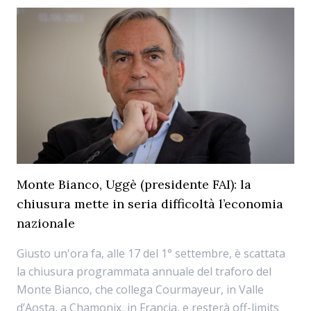
Monte Bianco, Uggè (presidente FAI): la
chiusura mette in seria difficoltà l’economia
nazionale
Giusto un'ora fa, alle 17 del 1° settembre, è scattata
la chiusura programmata annuale del traforo del
Monte Bianco, che collega Courmayeur, in Valle
d’Aosta, a Chamonix, in Francia, e resterà off-limits