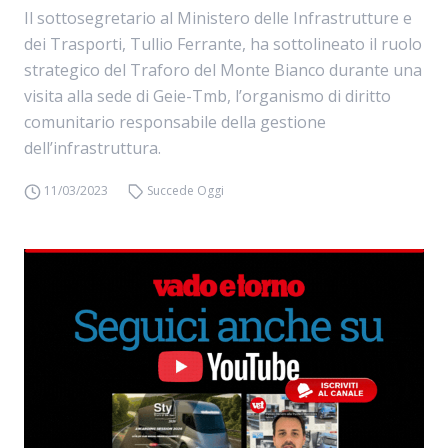
Il sottosegretario al Ministero delle Infrastrutture e
dei Trasporti, Tullio Ferrante, ha sottolineato il ruolo
strategico del Traforo del Monte Bianco durante una
visita alla sede di Geie-Tmb, l’organismo di diritto
comunitario responsabile della gestione
dell’infrastruttura.
11/03/2023
Succede Oggi