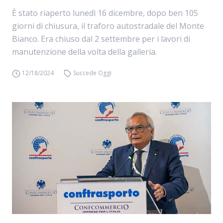
È stato riaperto lunedì 16 dicembre, dopo ben 105
giorni di chiusura, il traforo autostradale del Monte
Bianco. Era chiuso dal 2 settembre per i lavori di
manutenzione della volta della galleria.
12/18/2024
Succede Oggi