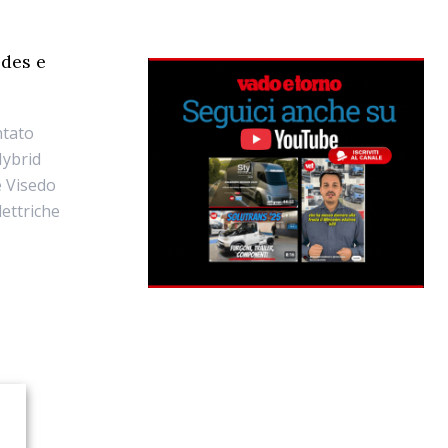
edes e
ntato
Hybrid
e Visedo
lettriche