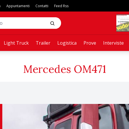
a
Appuntamenti
Contatti
Feed Rss
Light Truck
Trailer
Logistica
Prove
Interviste
Mercedes OM471