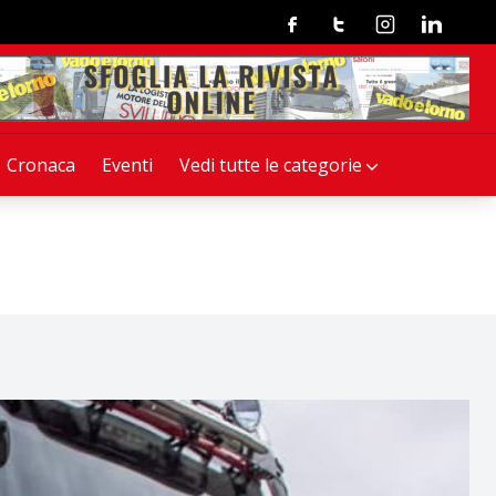
Facebook
Twitter
Instagram
Linkedin
Cronaca
Eventi
Vedi tutte le categorie