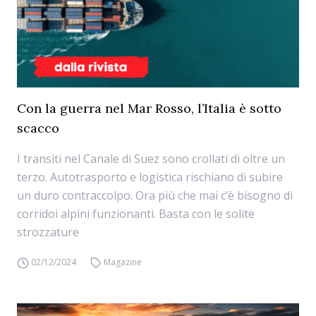
Con la guerra nel Mar Rosso, l’Italia è sotto
scacco
I transiti nel Canale di Suez sono crollati di oltre un
terzo. Autotrasporto e logistica rischiano di subire
un duro contraccolpo. Ora più che mai c’è bisogno di
corridoi alpini funzionanti. Basta con le solite
strozzature
02/12/2024
Magazine