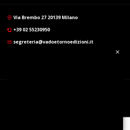
Via Brembo 27 20139 Milano
+39 02 55230950
segreteria@vadoetornoedizioni.it
Privacy Policy
Cookie Policy
Customer Privacy Policy
Facebook
Twitter
Instagram
Linkedin
© Copyright 2012 - 2026 | Vado e Torno Edizioni |
Tutti i diritti riservati | P.I. : 08514160152