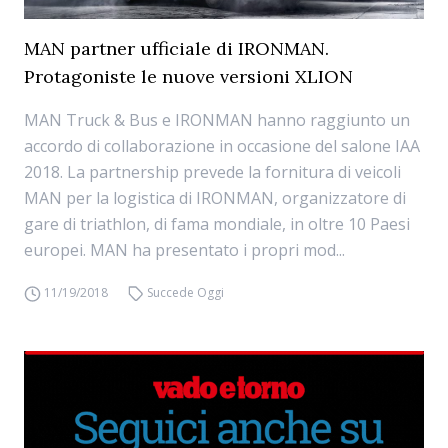
MAN partner ufficiale di IRONMAN.
Protagoniste le nuove versioni XLION
MAN Truck & Bus e IRONMAN hanno raggiunto un
accordo di collaborazione in occasione del salone IAA
2018. La partnership prevede la fornitura di veicoli
MAN per la logistica di IRONMAN, organizzatore di
gare di triathlon, di fama mondiale, in oltre 10 Paesi
europei. MAN ha presentato i propri mod...
11/19/2018
Succede Oggi