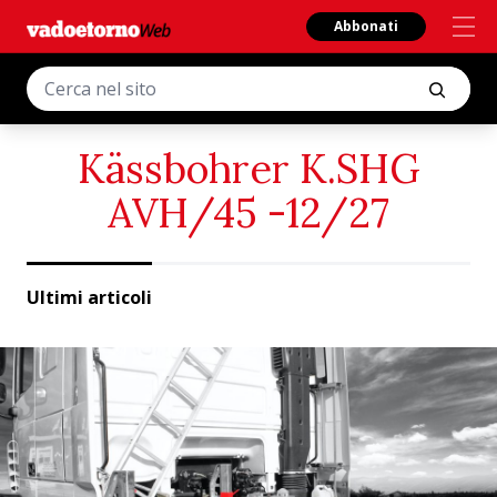
Abbonati
Kässbohrer K.SHG
AVH/45 -12/27
Ultimi articoli