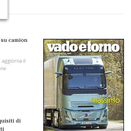
i su camion
 aggiorna il
one
uisiti di
ti