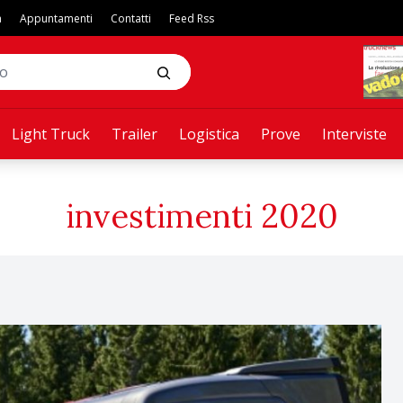
a
Appuntamenti
Contatti
Feed Rss
Light Truck
Trailer
Logistica
Prove
Interviste
investimenti 2020