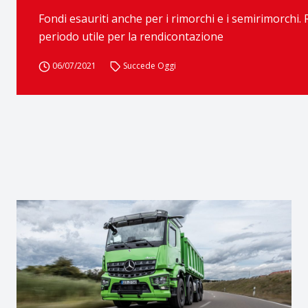
Fondi esauriti anche per i rimorchi e i semirimorchi
periodo utile per la rendicontazione
06/07/2021
Succede Oggi