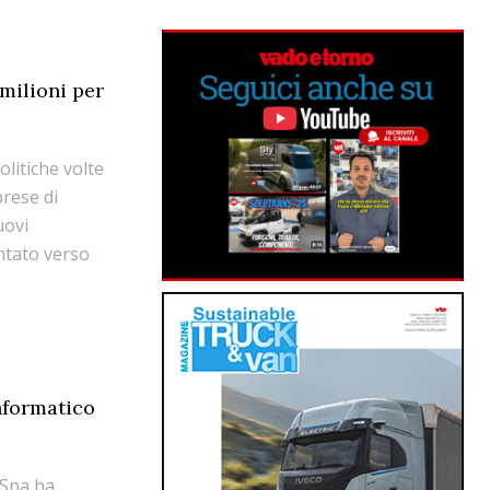
 milioni per
litiche volte
prese di
uovi
ntato verso
informatico
Spa ha