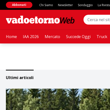
Abbonati
Chi Siamo
Newsletter
Sondaggio
La Rivist
Home
IAA 2026
Mercato
Succede Oggi
Truck
Ultimi articoli