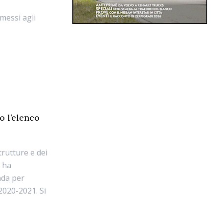
mmessi agli
o l’elenco
trutture e dei
, ha
nda per
2020-2021. Si