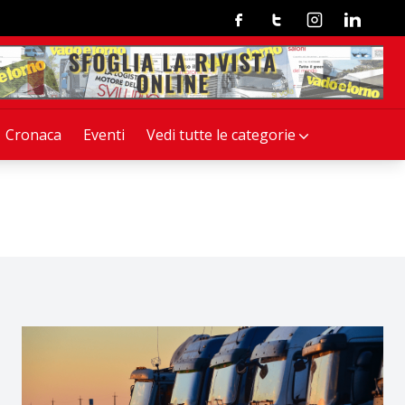
Facebook
Twitter
Instagram
Linkedin
Cronaca
Eventi
Vedi tutte le categorie