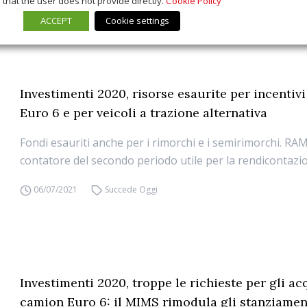
that the user does not provide directly.
Cookie Policy
ACCEPT
Cookie settings
Investimenti 2020, risorse esaurite per incentiv
Euro 6 e per veicoli a trazione alternativa
Fondi esauriti anche per i rimorchi e i semirimorchi. RAM
contatore del secondo periodo utile per la rendicontazi
06/07/2021
Succede Oggi
Investimenti 2020, troppe le richieste per gli acq
camion Euro 6: il MIMS rimodula gli stanziamen