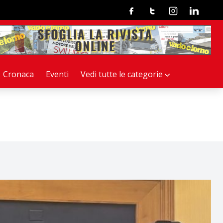
Facebook
Twitter
Instagram
Linkedin
Cronaca
Eventi
Vedi tutte le categorie