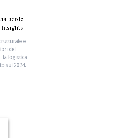
iana perde
 Insights
trutturale e
ibri del
 la logistica
nto sul 2024.