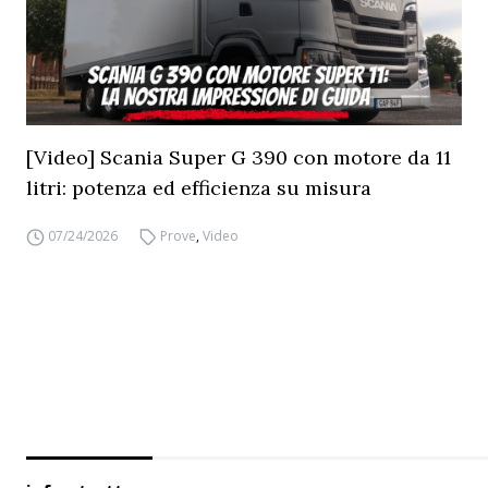
[Video] Scania Super G 390 con motore da 11
litri: potenza ed efficienza su misura
07/24/2026
Prove
,
Video