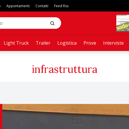
a
Appuntamenti
Contatti
Feed Rss
Light Truck
Trailer
Logistica
Prove
Interviste
infrastruttura