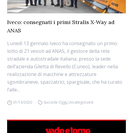
Iveco: consegnati i primi Stralis X-Way ad
ANAS
Lunedì 13 gennaio Iveco ha consegnato un primo
lotto di 21 veicoli ad ANAS, il gestore della rete
stradale e autostradale italiana, presso la sede
dell’azienda Giletta di Revello (Cuneo), leader nella
realizzazione di macchine e attrezzature
sgombraneve, spazzatrici, spargisale, che ha curato
l’alle...
01/13/2020
Succede Oggi
,
Uncategorized