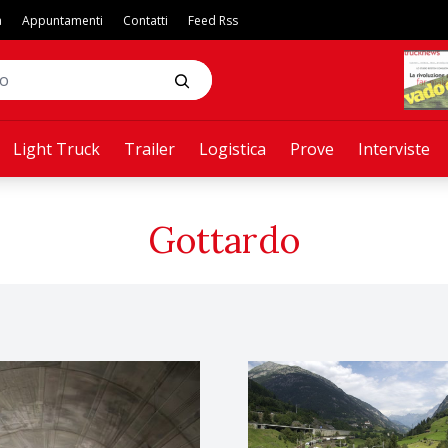
a
Appuntamenti
Contatti
Feed Rss
Light Truck
Trailer
Logistica
Prove
Interviste
Gottardo