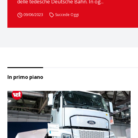
delle tedesche Deutsche Bahn. In og...
09/06/2023
Succede Oggi
In primo piano