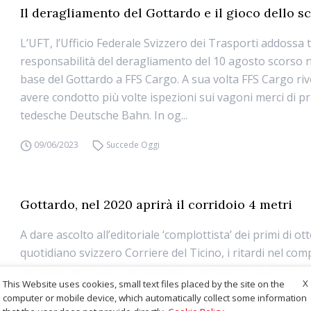
Il deragliamento del Gottardo e il gioco dello s
L’UFT, l’Ufficio Federale Svizzero dei Trasporti addossa t
responsabilità del deragliamento del 10 agosto scorso n
base del Gottardo a FFS Cargo. A sua volta FFS Cargo riv
avere condotto più volte ispezioni sui vagoni merci di pr
tedesche Deutsche Bahn. In og...
09/06/2023
Succede Oggi
Gottardo, nel 2020 aprirà il corridoio 4 metri
A dare ascolto all’editoriale ‘complottista’ dei primi di ot
quotidiano svizzero Corriere del Ticino, i ritardi nel c
dell’asse ferroviario del Gottardo sarebbero da attribui
X
This Website uses cookies, small text files placed by the site on the
«forti interessi della Germania a un collegamento diretto 
computer or mobile device, which automatically collect some information
attr...