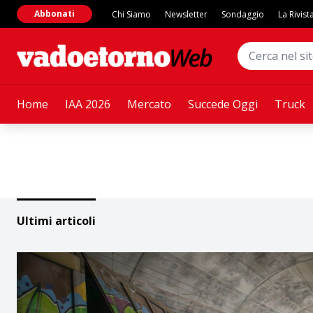
Abbonati
Chi Siamo
Newsletter
Sondaggio
La Rivist
Home
IAA 2026
Mercato
Succede Oggi
Truck
Ultimi articoli