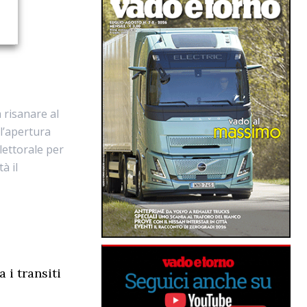
l
 risanare al
 l’apertura
lettorale per
à il
 i transiti