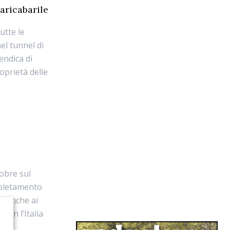
caricabarile
utte le
el tunnel di
endica di
oprietà delle
tobre sul
ompletamento
re anche ai
con l’Italia