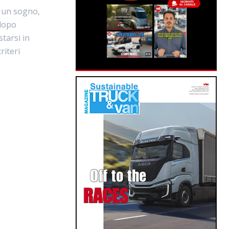
è un sogno,
 dopo
starsi in
riteri