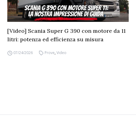
[Video] Scania Super G 390 con motore da 11
litri: potenza ed efficienza su misura
07/24/2026
Prove
,
Video