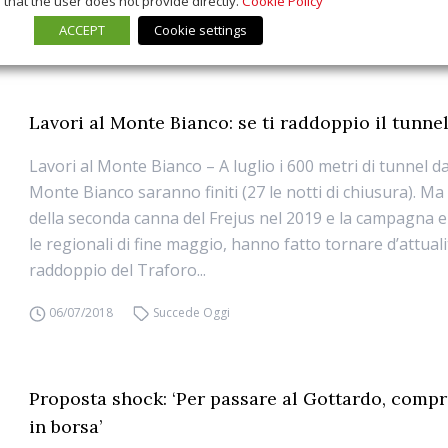
that the user does not provide directly.
Cookie Policy
ACCEPT
Cookie settings
11/02/2019
Succede Oggi
Lavori al Monte Bianco: se ti raddoppio il tunne
Lavori al Monte Bianco – A luglio i 600 metri di tunnel da
Monte Bianco saranno finiti (27 le notti di chiusura). Ma
della seconda canna del Frejus nel 2019 e la campagna e
le regionali di fine maggio, hanno fatto tornare d’attualit
raddoppio del Traforo...
06/07/2018
Succede Oggi
Proposta shock: ‘Per passare al Gottardo, compra
in borsa’