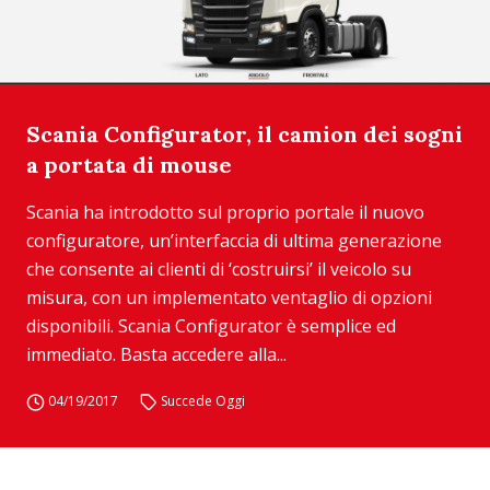
Scania Configurator, il camion dei sogni
a portata di mouse
Scania ha introdotto sul proprio portale il nuovo
configuratore, un’interfaccia di ultima generazione
che consente ai clienti di ‘costruirsi’ il veicolo su
misura, con un implementato ventaglio di opzioni
disponibili. Scania Configurator è semplice ed
immediato. Basta accedere alla...
04/19/2017
Succede Oggi