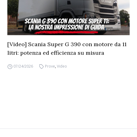
[Video] Scania Super G 390 con motore da 11
litri: potenza ed efficienza su misura
07/24/2026
Prove
,
Video