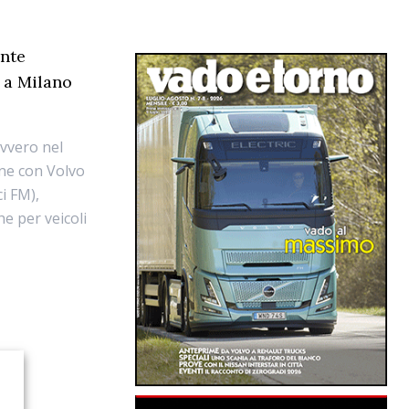
ante
à a Milano
vvero nel
one con Volvo
ci FM),
he per veicoli