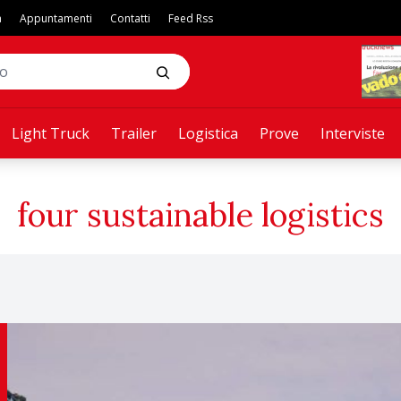
a
Appuntamenti
Contatti
Feed Rss
Light Truck
Trailer
Logistica
Prove
Interviste
four sustainable logistics