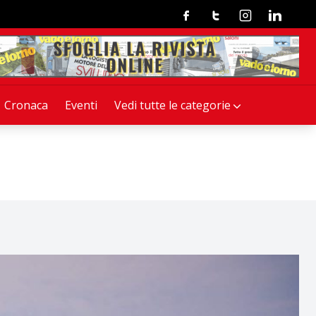
Facebook
Twitter
Instagram
Linkedin
Cronaca
Eventi
Vedi tutte le categorie