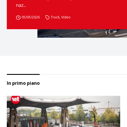
naz...
05/05/2026
Truck
,
Video
In primo piano