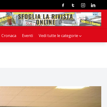
Facebook
Twitter
Instagram
Linkedin
Cronaca
Eventi
Vedi tutte le categorie