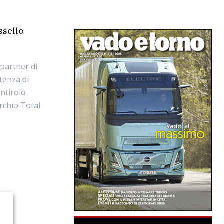
ssello
 partner di
stenza di
ntirolo
archio Total