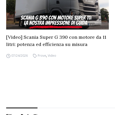
[Video] Scania Super G 390 con motore da 11
litri: potenza ed efficienza su misura
07/24/2026
Prove
,
Video