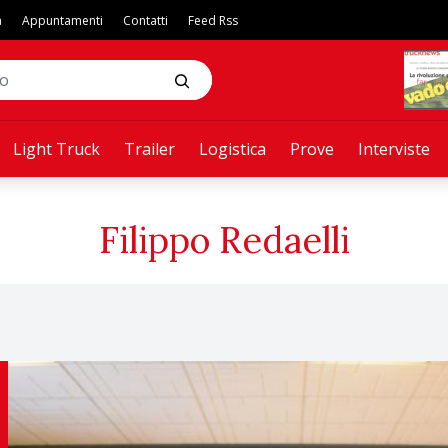
a
Appuntamenti
Contatti
Feed Rss
Light Truck
Trailer
Logistica
Prove
Interviste
Filippo Redaelli