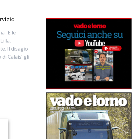
rvizio
a’. E le
illa,
. Il disagio
i Calais’ gli