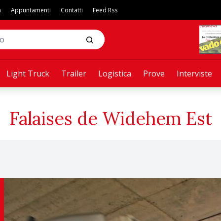
a
Appuntamenti
Contatti
Feed Rss
Light Truck
Trailer
Logistica
Prove
Interviste
Falaises de Widehem Est