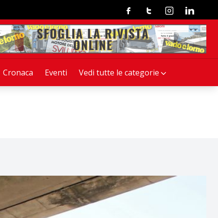
Facebook
Twitter
Instagram
Linkedin
Cronaca
Eventi
Vedi tutte le categorie