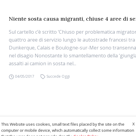
Niente sosta causa migranti, chiuse 4 aree di se
Sul cartello c’è scritto ‘Chiuso per problematica migratori
quattro aree di servizio lungo le autostrade francesi tra L
Dunkerque, Calais e Boulogne-sur-Mer sono transennate
nel disagio Nonostante lo smantellamento della ‘giungla d
assalti ai camion in sosta nel...
04/05/2017
Succede Oggi
X
This Website uses cookies, small text files placed by the site on the
computer or mobile device, which automatically collect some information