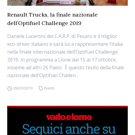
Renault Trucks, la finale nazionale
dell’Optifuel Challenge 2019
Daniele Lucertini del C.A.R.P. di Pesaro è il miglior
eco-driver italiano e sarà lui a rappresentare l’Italia
nella finale internazionale dell’Optifuel Challenge
2019, in programma a Lione dal 15 al 17 ottobre,
insieme ad altri 25 Paesi. È questo l’esito della finale
nazionale dell’Optifuel Challen...
09/20/2019
Eventi