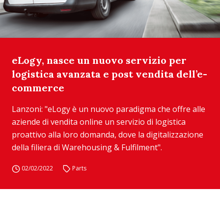
eLogy, nasce un nuovo servizio per
logistica avanzata e post vendita dell’e-
commerce
Lanzoni: "eLogy è un nuovo paradigma che offre alle
aziende di vendita online un servizio di logistica
proattivo alla loro domanda, dove la digitalizzazione
della filiera di Warehousing & Fulfilment".
02/02/2022
Parts