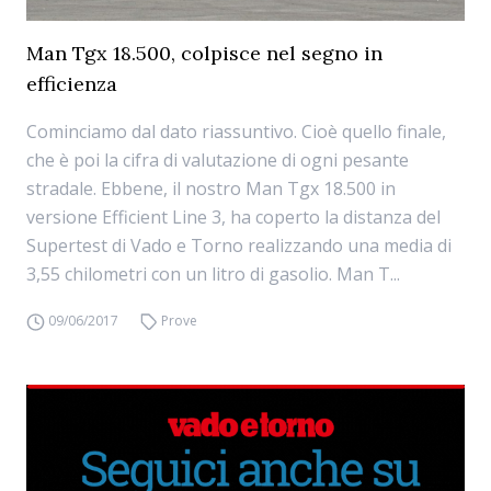
Man Tgx 18.500, colpisce nel segno in
efficienza
Cominciamo dal dato riassuntivo. Cioè quello finale,
che è poi la cifra di valutazione di ogni pesante
stradale. Ebbene, il nostro Man Tgx 18.500 in
versione Efficient Line 3, ha coperto la distanza del
Supertest di Vado e Torno realizzando una media di
3,55 chilometri con un litro di gasolio. Man T...
09/06/2017
Prove