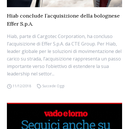
Hiab conclude l’acquisizione della bolognese
Effer S.p.A.
Hiab, parte di Cargotec Corporation, ha concluso
l’acquisizione di Effer S.p.A. da CTE Group. Per Hiab,
leader globale per le soluzioni di movimentazione del
carico su strada, l’acquisizione rappresenta un passo
importante verso l’obiettivo di estendere la sua
leadership nel settor...
11/12/2018
Succede Oggi