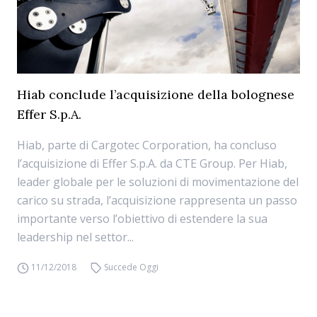
Hiab conclude l’acquisizione della bolognese
Effer S.p.A.
Hiab, parte di Cargotec Corporation, ha concluso
l’acquisizione di Effer S.p.A. da CTE Group. Per Hiab,
leader globale per le soluzioni di movimentazione del
carico su strada, l’acquisizione rappresenta un passo
importante verso l’obiettivo di estendere la sua
leadership nel settor...
11/12/2018
Succede Oggi