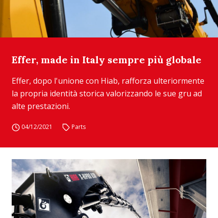
Effer, made in Italy sempre più globale
Effer, dopo l'unione con Hiab, rafforza ulteriormente
la propria identità storica valorizzando le sue gru ad
alte prestazioni.
04/12/2021
Parts