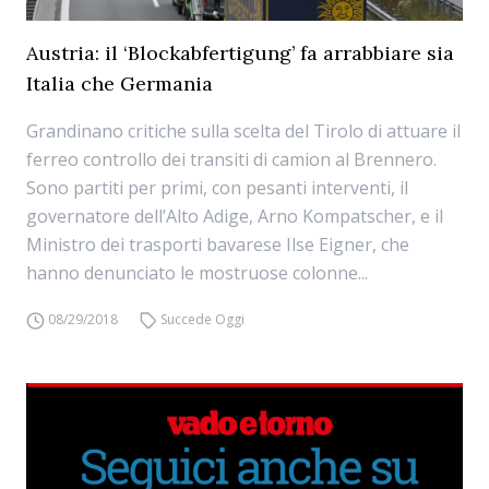
Austria: il ‘Blockabfertigung’ fa arrabbiare sia
Italia che Germania
Grandinano critiche sulla scelta del Tirolo di attuare il
ferreo controllo dei transiti di camion al Brennero.
Sono partiti per primi, con pesanti interventi, il
governatore dell’Alto Adige, Arno Kompatscher, e il
Ministro dei trasporti bavarese Ilse Eigner, che
hanno denunciato le mostruose colonne...
08/29/2018
Succede Oggi