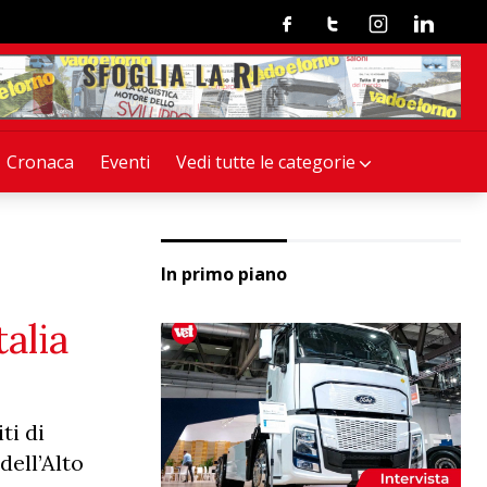
Facebook
Twitter
Instagram
Linkedin
Cronaca
Eventi
Vedi tutte le categorie
In primo piano
talia
ti di
dell’Alto