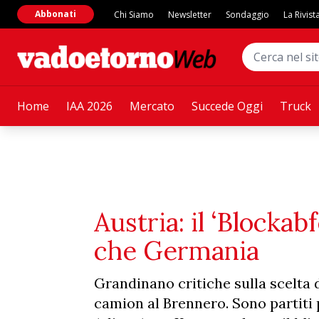
Abbonati
Chi Siamo
Newsletter
Sondaggio
La Rivist
Home
IAA 2026
Mercato
Succede Oggi
Truck
Austria: il ‘Blockabf
che Germania
Grandinano critiche sulla scelta de
camion al Brennero. Sono partiti p