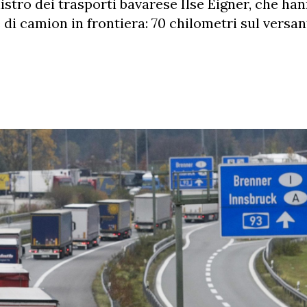
istro dei trasporti bavarese Ilse Eigner, che ha
i camion in frontiera: 70 chilometri sul versant