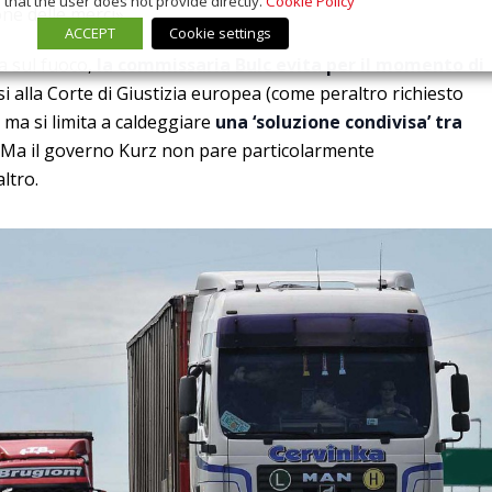
that the user does not provide directly.
Cookie Policy
one delle merci».
ACCEPT
Cookie settings
a sul fuoco,
la commissaria Bulc evita per il momento di
si alla Corte di Giustizia europea (come peraltro richiesto
 ma si limita a caldeggiare
una ‘soluzione condivisa’ tra
. Ma il governo Kurz non pare particolarmente
ltro.