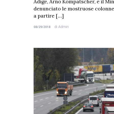
Adige, Arno Kompatscher, e il Min
denunciato le mostruose colonne d
a partire […]
di
Admin
08/29/2018