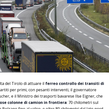
ta del Tirolo di attuare il
ferreo controllo dei transiti di
artiti per primi, con pesanti interventi, il governatore
cher, e il Ministro dei trasporti bavarese Ilse Eigner, che
ose colonne di camion in frontiera
: 70 chilometri sul
a Bolzano fino al valico, e oltre 80 chilometri dal lato nord,