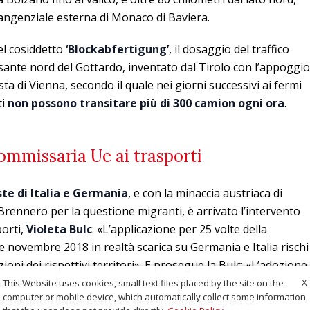
 tangenziale esterna di Monaco di Baviera.
el cosiddetto
‘Blockabfertigung’
, il dosaggio del traffico
sante nord del Gottardo, inventato dal Tirolo con l’appoggio
a di Vienna, secondo il quale nei giorni successivi ai fermi
ti
non possono transitare più di 300 camion ogni ora
.
commissaria Ue ai trasporti
te di Italia e Germania
, e con la minaccia austriaca di
rennero per la questione migranti, è arrivato l’intervento
porti,
Violeta Bulc
: «L’applicazione per 25 volte della
 novembre 2018 in realtà scarica su Germania e Italia rischi
oni dei rispettivi territori». E prosegue la Bulc: «L’adozione
limitazioni in un periodo di tempo ristretto mette senza
X
This Website uses cookies, small text files placed by the site on the
computer or mobile device, which automatically collect some information
l principio fondamentale dell’Unione Europea
di