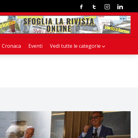
Facebook
Twitter
Instagram
Linkedin
Cronaca
Eventi
Vedi tutte le categorie