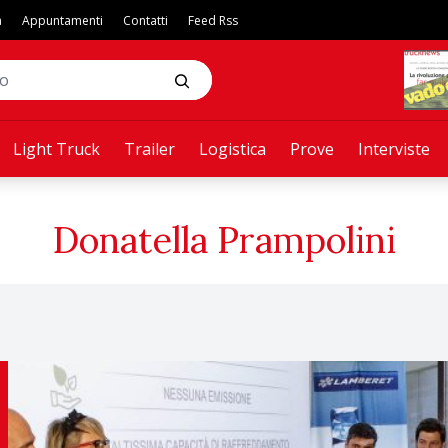
a
Appuntamenti
Contatti
Feed Rss
Light Truck
Trailer
Logistica
Prove
Interviste
Donatella Prampolini