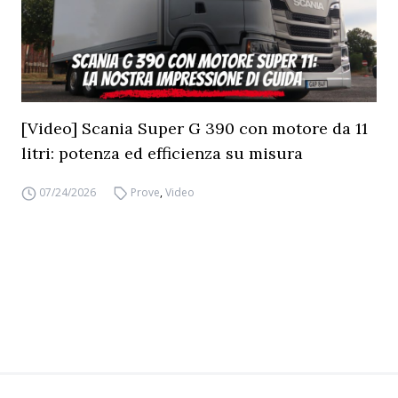
[Video] Scania Super G 390 con motore da 11
litri: potenza ed efficienza su misura
07/24/2026
Prove
,
Video