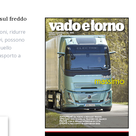
 sul freddo
oni, ridurre
ivi, possono
quello
asporto a