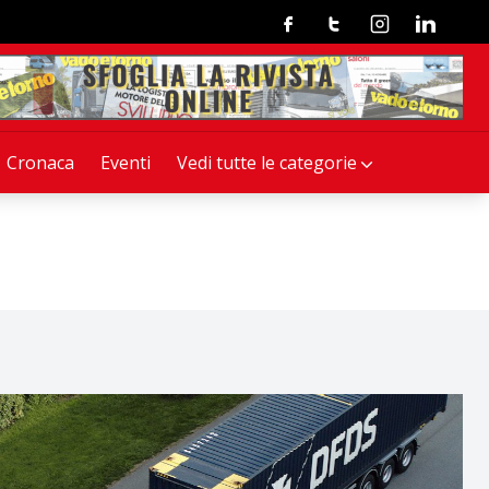
Facebook
Twitter
Instagram
Linkedin
Cronaca
Eventi
Vedi tutte le categorie