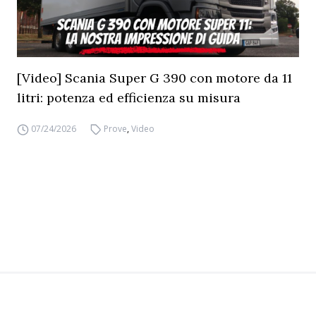
[Video] Scania Super G 390 con motore da 11
litri: potenza ed efficienza su misura
07/24/2026
Prove
,
Video