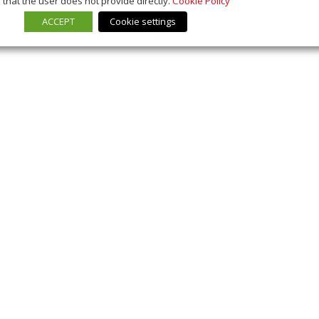
that the user does not provide directly.
Cookie Policy
Volvo Trucks e la compa...
ACCEPT
Cookie settings
06/13/2019
Succede Oggi