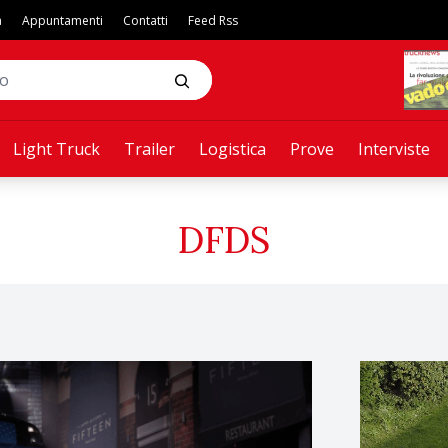
a
Appuntamenti
Contatti
Feed Rss
Light Truck
Trailer
Logistica
Prove
Interviste
DFDS