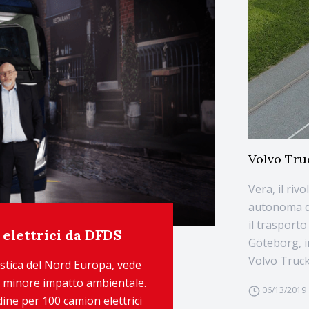
Volvo Truc
Vera, il riv
autonoma di
il trasporto
 elettrici da DFDS
Göteborg, i
Volvo Truck
stica del Nord Europa, vede
n minore impatto ambientale.
06/13/2019
ine per 100 camion elettrici