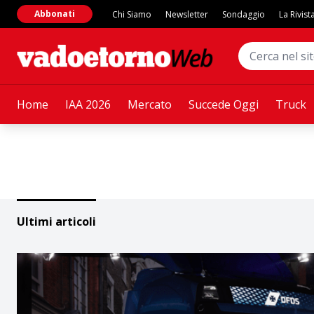
Abbonati
Chi Siamo
Newsletter
Sondaggio
La Rivist
Home
IAA 2026
Mercato
Succede Oggi
Truck
Ultimi articoli