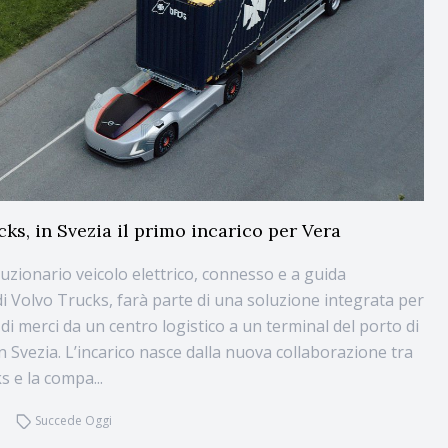
ks, in Svezia il primo incarico per Vera
oluzionario veicolo elettrico, connesso e a guida
 Volvo Trucks, farà parte di una soluzione integrata per
 di merci da un centro logistico a un terminal del porto di
n Svezia. L’incarico nasce dalla nuova collaborazione tra
s e la compa...
Succede Oggi