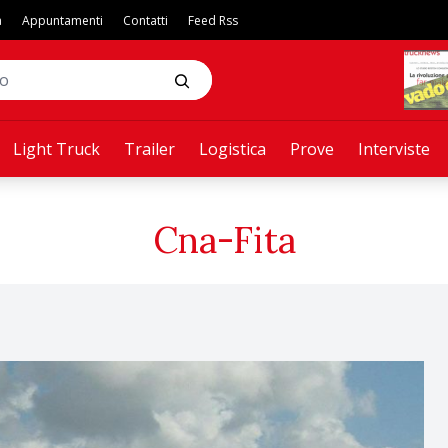
a
Appuntamenti
Contatti
Feed Rss
Light Truck
Trailer
Logistica
Prove
Interviste
Cna-Fita