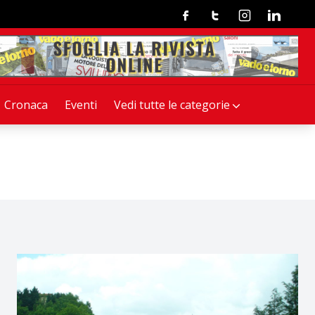
Facebook
Twitter
Instagram
Linkedin
Cronaca
Eventi
Vedi tutte le categorie