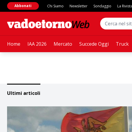
Abbonati
Chi Siamo
Newsletter
Sondaggio
La Rivist
Home
IAA 2026
Mercato
Succede Oggi
Truck
Ultimi articoli