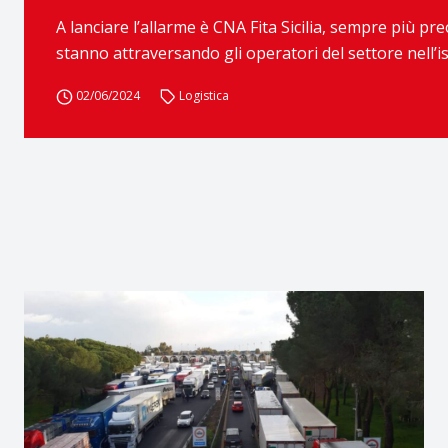
A lanciare l’allarme è CNA Fita Sicilia, sempre più 
stanno attraversando gli operatori del settore nell’i
02/06/2024
Logistica