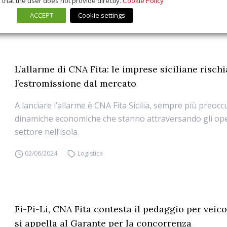
that the user does not provide directly.
Cookie Policy
ACCEPT
Cookie settings
L’allarme di CNA Fita: le imprese siciliane risch
l’estromissione dal mercato
A lanciare l’allarme è CNA Fita Sicilia, sempre più preocc
dinamiche economiche che stanno attraversando gli ope
settore nell’isola.
02/06/2024
Logistica
Fi-Pi-Li, CNA Fita contesta il pedaggio per veico
si appella al Garante per la concorrenza