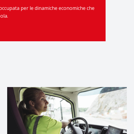
preoccupata per le dinamiche economiche che
sola.