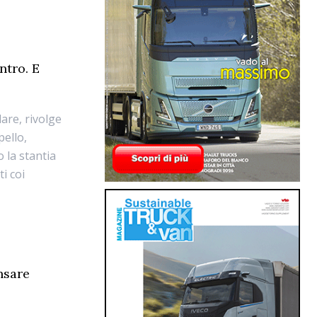
ntro. E
lare, rivolge
pello,
 la stantia
ti coi
nsare