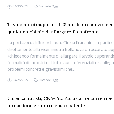
04/30/2022
Succede Oggi
Tavolo autotrasporto, il 28 aprile un nuovo inco
qualcuno chiede di allargare il confronto…
La portavoce di Ruote Libere Cinzia Franchini, in partico
direttamente alla viceministra Bellanova un accorato ap
«chiedendo formalmente di allargare il tavolo superando
formalità di incontri del tutto autoreferenziali e scollega
problemi concreti e gravissimi che...
04/26/2022
Succede Oggi
Carenza autisti, CNA-Fita Abruzzo: occorre ripe
formazione e ridurre costo patente