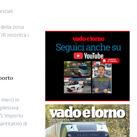
nziali
 della zona
IR incontra i
porto
o merci in
plessiva
 "L’importo
ntitativo di