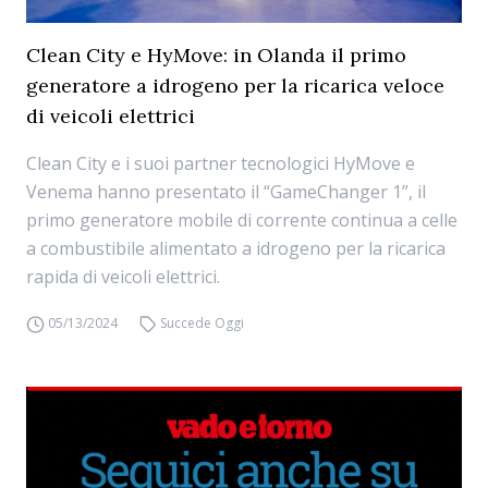
Clean City e HyMove: in Olanda il primo
generatore a idrogeno per la ricarica veloce
di veicoli elettrici
Clean City e i suoi partner tecnologici HyMove e
Venema hanno presentato il “GameChanger 1”, il
primo generatore mobile di corrente continua a celle
a combustibile alimentato a idrogeno per la ricarica
rapida di veicoli elettrici.
05/13/2024
Succede Oggi