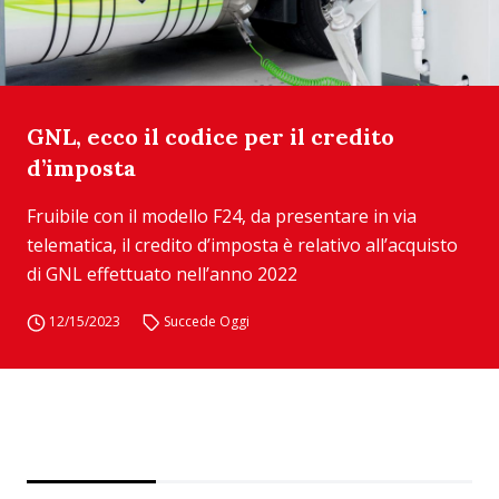
GNL, ecco il codice per il credito
d’imposta
Fruibile con il modello F24, da presentare in via
telematica, il credito d’imposta è relativo all’acquisto
di GNL effettuato nell’anno 2022
12/15/2023
Succede Oggi