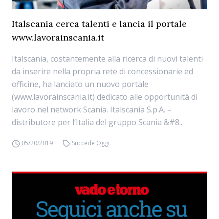
Italscania cerca talenti e lancia il portale
www.lavorainscania.it
Italscania, costantemente alla ricerca di nuovi talenti
da inserire nella propria rete di concessionarie ed
officine, ha lanciato un nuovo portale
(www.lavorainscania.it) dedicato alle opportunità di
lavoro nel network Scania. Italscania S.p.A. –
distributore per l’Italia del gruppo Scania &#8...
05/20/2019
Succede Oggi