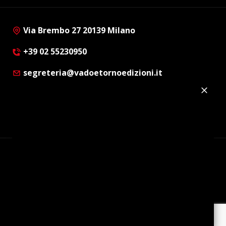
Via Brembo 27 20139 Milano
+39 02 55230950
segreteria@vadoetornoedizioni.it
Privacy Policy
Cookie Policy
Customer Privacy Policy
Facebook
Twitter
Instagram
Linkedin
© Copyright 2012 - 2026 | Vado e Torno Edizioni |
Tutti i diritti riservati | P.I. : 08514160152