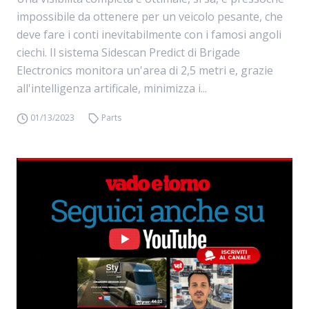
impossibile da ottenere per un veicolo pesante, che
deve fare i conti inevitabilmente con i famosi angoli
ciechi. Il sistema Sidescan Predict di Brigade
Electronics monitora un'area di 2,5 metri e, grazie
all'intelligenza artificale, minimizza i...
01/13/2023
Parts