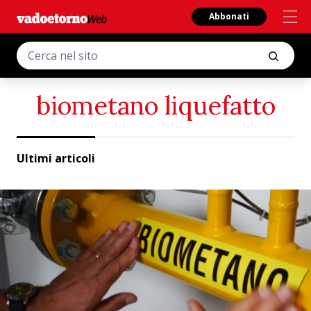
Abbonati
biometano liquefatto
Ultimi articoli