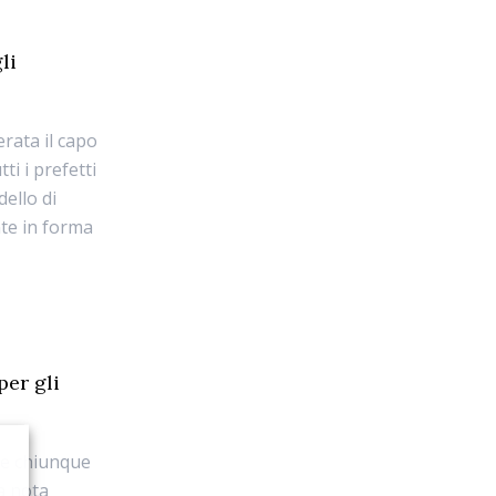
li
erata il capo
ti i prefetti
dello di
nte in forma
per gli
re chiunque
na nota