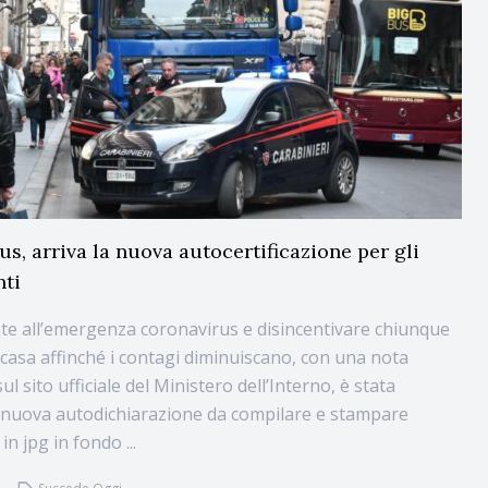
s, arriva la nuova autocertificazione per gli
ti
nte all’emergenza coronavirus e disincentivare chiunque
i casa affinché i contagi diminuiscano, con una nota
ul sito ufficiale del Ministero dell’Interno, è stata
la nuova autodichiarazione da compilare e stampare
in jpg in fondo ...