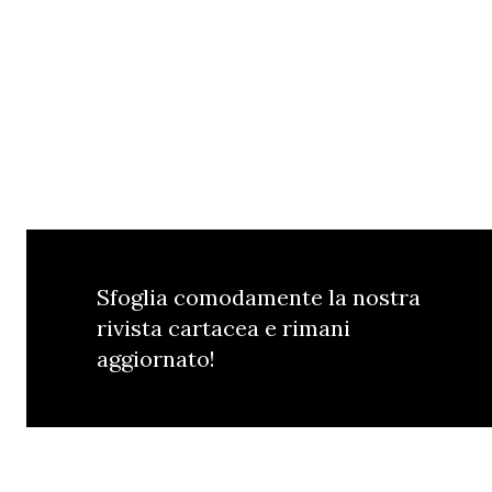
Sfoglia comodamente la nostra
rivista cartacea e rimani
aggiornato!