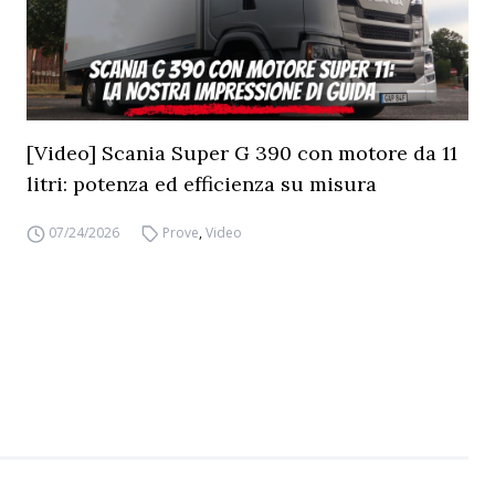
[Video] Scania Super G 390 con motore da 11
litri: potenza ed efficienza su misura
07/24/2026
Prove
,
Video