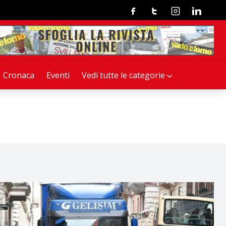
Facebook
Twitter
Instagram
Linkedin
Cronaca
Eventi
Vedi tutte le categorie