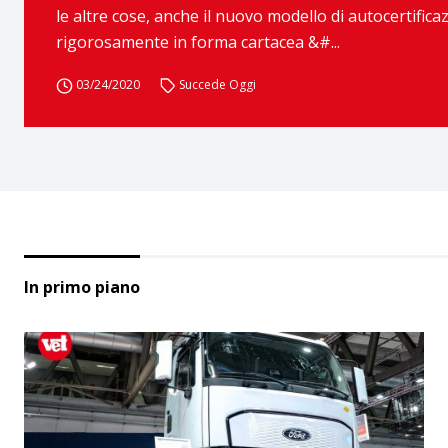
le altre cose, anche il nuovo modello di autocertific
rigorosamente in forma cartacea &#...
03/24/2020
Succede Oggi
In primo piano