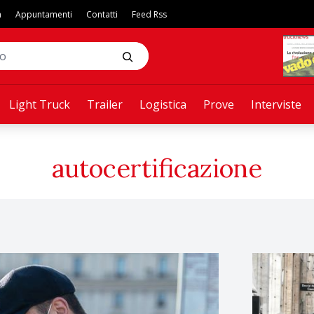
a
Appuntamenti
Contatti
Feed Rss
Light Truck
Trailer
Logistica
Prove
Interviste
autocertificazione