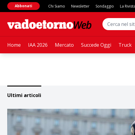
Abbonati
Chi Siamo
Newsletter
Sondaggio
La Rivist
Home
IAA 2026
Mercato
Succede Oggi
Truck
Ultimi articoli