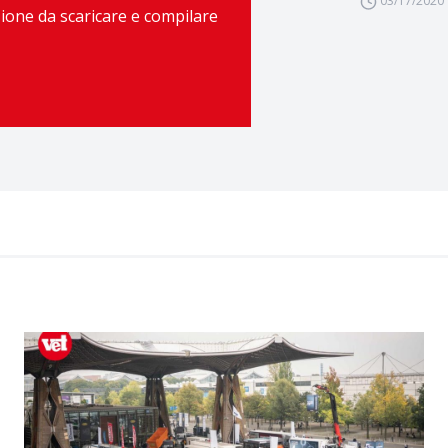
03/17/2020
azione da scaricare e compilare