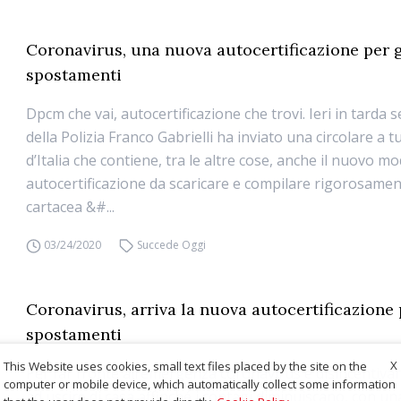
Coronavirus, una nuova autocertificazione per g
spostamenti
Dpcm che vai, autocertificazione che trovi. Ieri in tarda s
della Polizia Franco Gabrielli ha inviato una circolare a tut
d’Italia che contiene, tra le altre cose, anche il nuovo mo
autocertificazione da scaricare e compilare rigorosame
cartacea &#...
03/24/2020
Succede Oggi
Coronavirus, arriva la nuova autocertificazione 
spostamenti
X
This Website uses cookies, small text files placed by the site on the
Per far fronte all’emergenza coronavirus e disincentiva
computer or mobile device, which automatically collect some information
ad uscire di casa affinché i contagi diminuiscano, con u