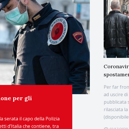
Coronaviru
spostamen
Per far fro
ad uscire d
one per gli
pubblicata s
rilasciata 
(disponibile 
a serata il capo della Polizia
tti d’Italia che contiene, tra