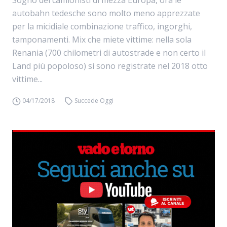
Sogno dei camionisti di mezza Europa, ora le
autobahn tedesche sono molto meno apprezzate
per la micidiale combinazione traffico, ingorghi,
tamponamenti. Mix che miete vittime: nella sola
Renania (700 chilometri di autostrade e non certo il
Land più popoloso) si sono registrate nel 2018 otto
vittime...
04/17/2018
Succede Oggi