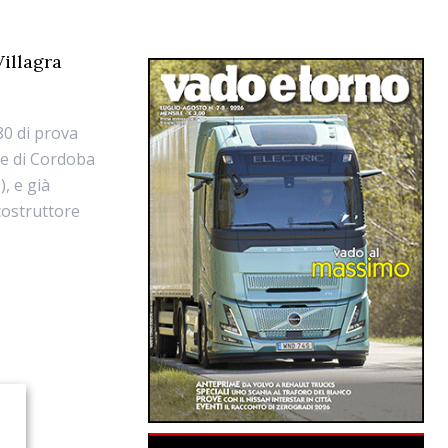
Villagra
80 di prova
ale di Cordoba
, e già
 costruttore