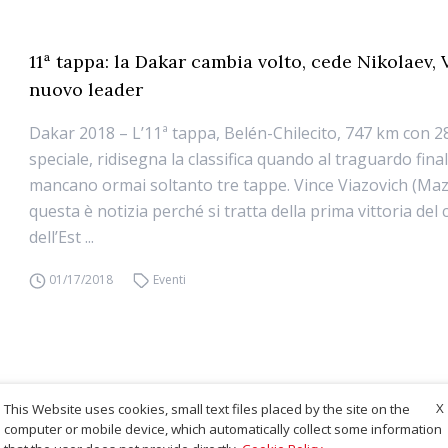
11ª tappa: la Dakar cambia volto, cede Nikolaev, 
nuovo leader
Dakar 2018 – L’11ª tappa, Belén-Chilecito, 747 km con 2
speciale, ridisegna la classifica quando al traguardo fin
mancano ormai soltanto tre tappe. Vince Viazovich (Maz)
questa è notizia perché si tratta della prima vittoria del
dell’Est ...
01/17/2018
Eventi
X
This Website uses cookies, small text files placed by the site on the
computer or mobile device, which automatically collect some information