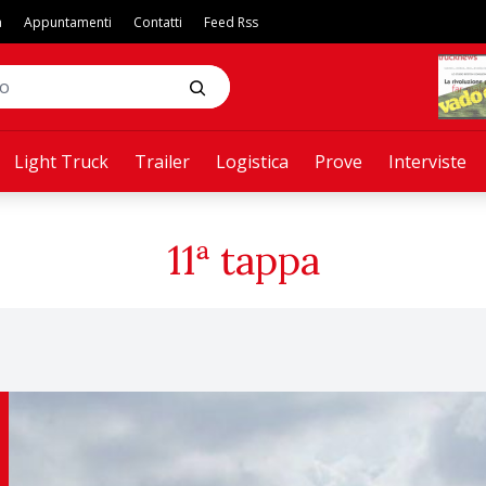
a
Appuntamenti
Contatti
Feed Rss
Light Truck
Trailer
Logistica
Prove
Interviste
11ª tappa