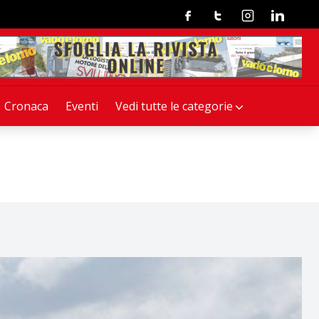
Facebook
Twitter
Instagram
Linkedin
Cronaca
Eventi
Vedi tutte le categorie