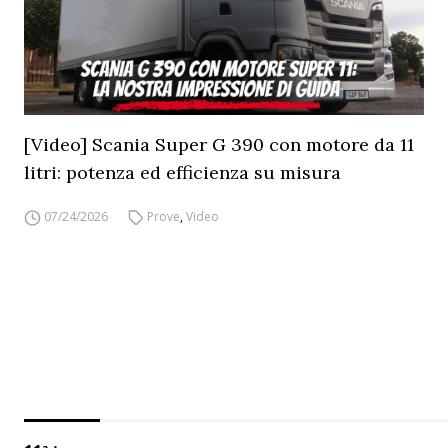
[Video] Scania Super G 390 con motore da 11
litri: potenza ed efficienza su misura
07/24/2026
Prove
,
Video