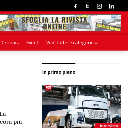
Facebook
Twitter
Instagram
Linkedin
Cronaca
Eventi
Vedi tutte le categorie
In primo piano
lla
ncora più