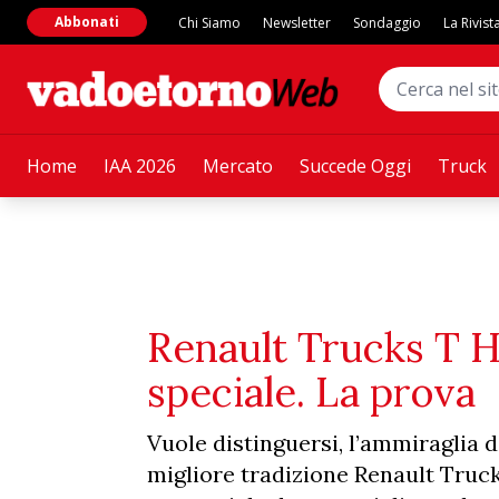
Abbonati
Chi Siamo
Newsletter
Sondaggio
La Rivist
Home
IAA 2026
Mercato
Succede Oggi
Truck
Renault Trucks T H
speciale. La prova
Vuole distinguersi, l’ammiraglia d
migliore tradizione Renault Truck