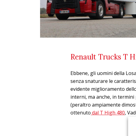
Renault Trucks T Hi
Ebbene, gli uomini della Los
senza snaturare le caratteris
evidente miglioramento dello s
interni, ma anche, in termini 
(peraltro ampiamente dimostr
ottenuto
dal T High 480
, Va