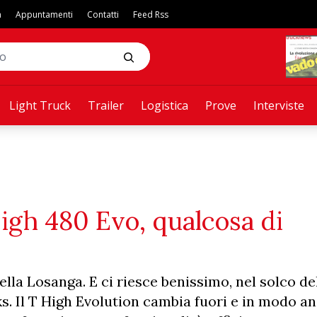
a
Appuntamenti
Contatti
Feed Rss
Light Truck
Trailer
Logistica
Prove
Interviste
igh 480 Evo, qualcosa di
ella Losanga. E ci riesce benissimo, nel solco de
s. Il T High Evolution cambia fuori e in modo a