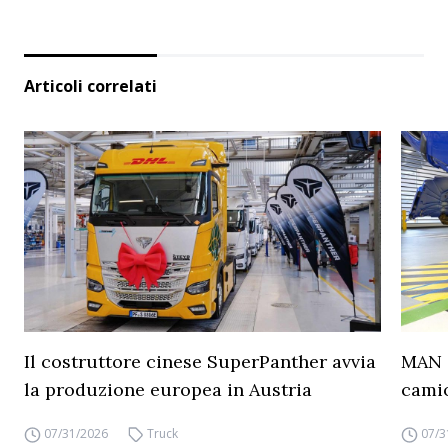
Articoli correlati
Il costruttore cinese SuperPanther avvia
MAN a
la produzione europea in Austria
camio
07/31/2026
Truck
07/3