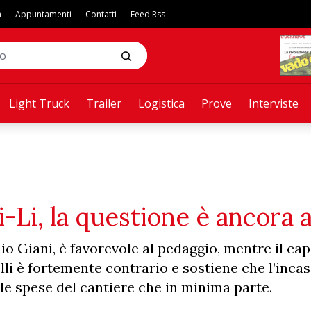
a
Appuntamenti
Contatti
Feed Rss
Light Truck
Trailer
Logistica
Prove
Interviste
i-Li, la questione è ancora 
nio Giani, è favorevole al pedaggio, mentre il c
i è fortemente contrario e sostiene che l’incas
e spese del cantiere che in minima parte.