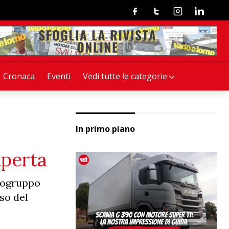
Facebook
Twitter
Instagram
Linkedin
Cronaca
Eventi
Vedi tutte le categorie
In primo piano
aperta
apogruppo
so del