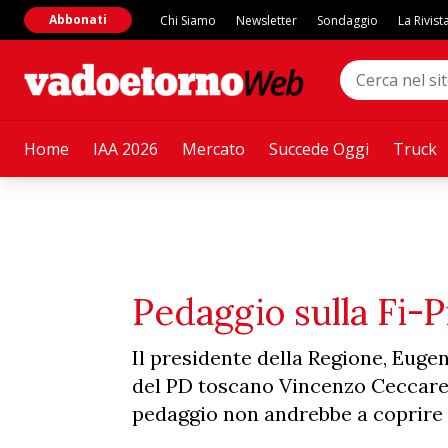
Abbonati
Chi Siamo
Newsletter
Sondaggio
La Rivist
Home
IAA 2026
Mercato
Succede Oggi
Truck
Pedaggio sulla Fi-P
Il presidente della Regione, Euge
del PD toscano Vincenzo Ceccarell
pedaggio non andrebbe a coprire l