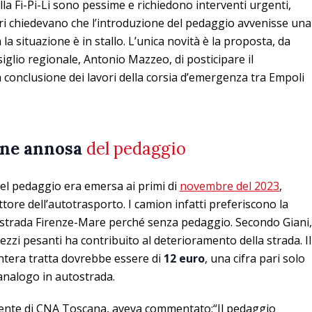
ella Fi-Pi-Li sono pessime e richiedono interventi urgenti,
tori chiedevano che l’introduzione del pedaggio avvenisse una
a la situazione è in stallo. L’unica novità è la proposta, da
iglio regionale, Antonio Mazzeo, di posticipare il
conclusione dei lavori della corsia d’emergenza tra Empoli
ione annosa
del pedaggio
del pedaggio era emersa ai primi di
novembre del 2023
,
ttore dell’autotrasporto. I camion infatti preferiscono la
tostrada Firenze-Mare perché senza pedaggio. Secondo Giani,
mezzi pesanti ha contribuito al deterioramento della strada. Il
ntera tratta dovrebbe essere di
12 euro
, una cifra pari solo
analogo in autostrada.
idente di CNA Toscana, aveva commentato:“Il pedaggio