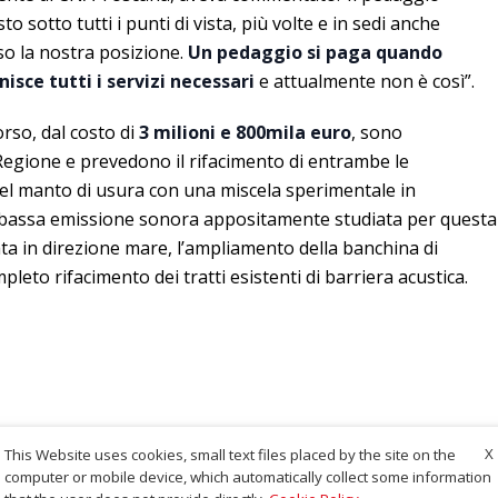
sto sotto tutti i punti di vista, più volte e in sedi anche
so la nostra posizione.
Un pedaggio si paga quando
isce tutti i servizi necessari
e attualmente non è così”.
orso, dal costo di
3 milioni e 800mila euro
, sono
 Regione e prevedono il rifacimento di entrambe le
 del manto di usura con una miscela sperimentale in
bassa emissione sonora appositamente studiata per questa
iata in direzione mare, l’ampliamento della banchina di
pleto rifacimento dei tratti esistenti di barriera acustica.
X
This Website uses cookies, small text files placed by the site on the
computer or mobile device, which automatically collect some information