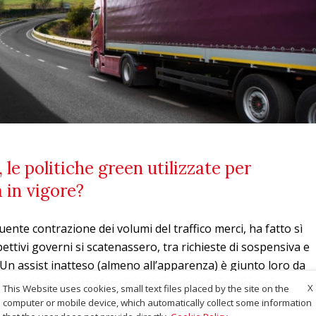
le politiche green utilizzate per
a in vigore?
ente contrazione dei volumi del traffico merci, ha fatto sì
spettivi governi si scatenassero, tra richieste di sospensiva e
a. Un assist inatteso (almeno all’apparenza) è giunto loro da
tale del Pacchetto fatti realizzare dalla Commissione
X
This Website uses cookies, small text files placed by the site on the
o 18 febbraio. Ricerche secondo le quali la nuova direttiva
computer or mobile device, which automatically collect some information