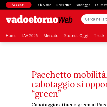
Abbonati
Chi Siamo
Newsletter
Sondaggio
La Rivist
Home
IAA 2026
Mercato
Succede Oggi
Truck
Pacchetto mobilità,
cabotaggio si oppon
“green”
Cabotaggio: attacco green al Pacc