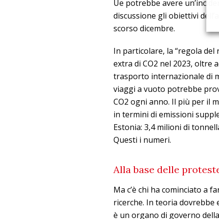
Ue potrebbe avere un’incide
discussione gli obiettivi del
scorso dicembre.
In particolare, la “regola del
extra di CO2 nel 2023, oltre 
trasporto internazionale di m
viaggi a vuoto potrebbe prov
CO2 ogni anno. Il più per il 
in termini di emissioni supp
Estonia: 3,4 milioni di tonnel
Questi i numeri.
Alla base delle protest
Ma c’è chi ha cominciato a f
ricerche. In teoria dovrebbe e
è un organo di governo della