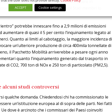
that the user does not provide directly.
Cookie Policy
nza talmente negativa sull’ambiente da mettere in
ACCEPT
Cookie settings
l’accordo sul Green Deal approvato dagli Stati membri lo
 rientro” potrebbe innescare fino a 2,9 milioni di emissioni
ad aumentare di quasi il 5 per cento l’inquinamento legato al
erci. Quanto ai limiti al cabotaggio, la maggiore incidenza di
ocare un’ulteriore produzione di circa 400mila tonnellate di
meno, il Pacchetto Mobilità arriverebbe a pesare ogni anno
lementari quanto l’inquinamento generato dal trasporto in
late di CO2, 700 ton di NOx e 250 ton di particolato (PM2,5).
e alcuni studi controversi
arsi qualche domanda. Chiedendosi chi ha commissionato le
ssere un’istituzione europea al di sopra delle parti. Nei fatti
 Ue dove è arcinoto che i commissari dei Paesi coinvolti