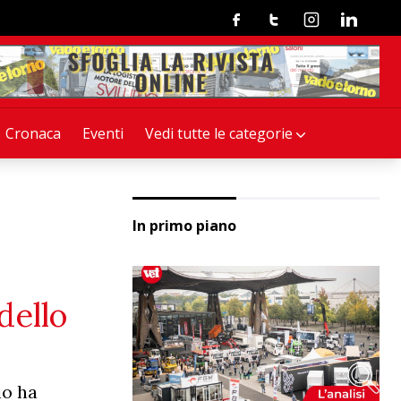
Facebook
Twitter
Instagram
Linkedin
Cronaca
Eventi
Vedi tutte le categorie
In primo piano
dello
io ha