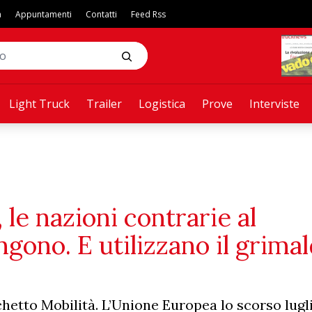
a
Appuntamenti
Contatti
Feed Rss
Light Truck
Trailer
Logistica
Prove
Interviste
 le nazioni contrarie al
gono. E utilizzano il grimal
hetto Mobilità. L’Unione Europea lo scorso lugl